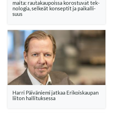
mai­ta: rau­ta­kau­pois­sa ko­ros­tu­vat tek­
no­lo­gia, sel­keät kon­sep­tit ja pai­kal­li­
suus
Harri Päi­vä­nie­mi jat­kaa Eri­kois­kau­pan
lii­ton hal­li­tuk­ses­sa