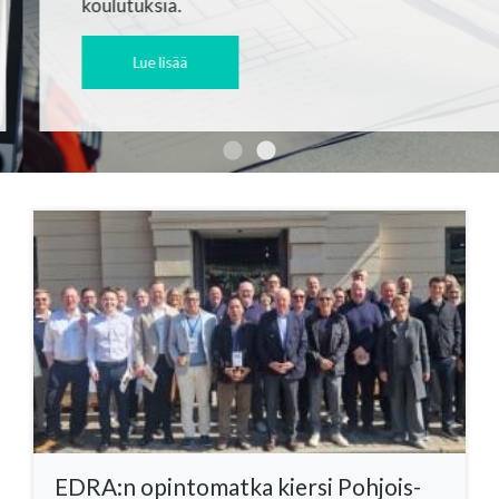
koulutuksia.
Lue lisää
EDRA:n opin­to­mat­ka kier­si Poh­jois­