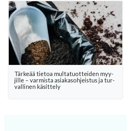
Tär­ke­ää tie­toa mul­ta­tuot­tei­den myy­
jil­le – var­mis­ta asia­kas­oh­jeis­tus ja tur­
val­li­nen kä­sit­te­ly